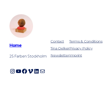
Contact
Terms & Conditions
Home
Tina Oelker
Privacy Policy
Newsletter
Imprint
25 Farben Stockholm
Instagram
YouTube
Facebook
Vimeo
LinkedIn
E-Mail